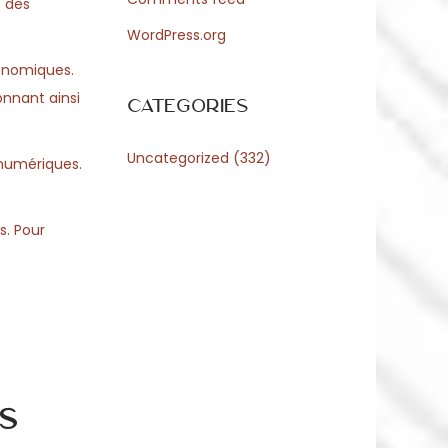
t des
WordPress.org
conomiques.
onnant ainsi
Categories
Uncategorized
(332)
 numériques.
s. Pour
s