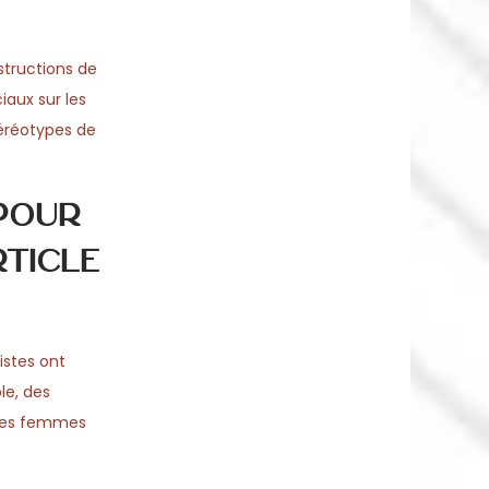
structions de
iaux sur les
éréotypes de
pour
ticle
istes ont
le, des
 des femmes