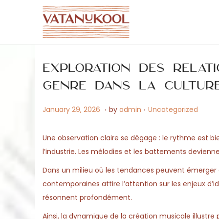
S
S
k
k
i
i
Exploration des relat
p
p
t
t
genre dans la cultur
o
o
.
.
P
M
P
January 29, 2026
by
admin
Uncategorized
n
c
o
a
o
a
o
s
y
s
v
n
Une observation claire se dégage : le rythme est bie
t
1
t
i
t
l’industrie. Les mélodies et les battements devienne
e
5
e
g
e
Dans un milieu où les tendances peuvent émerger et 
d
,
d
a
n
contemporaines attire l’attention sur les enjeux d’i
o
2
i
t
t
résonnent profondément.
n
0
n
i
Ainsi, la dynamique de la création musicale illust
2