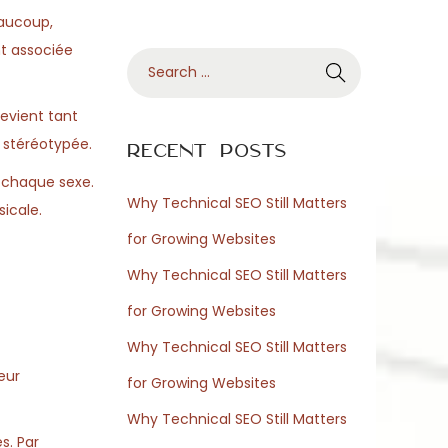
eaucoup,
t associée
S
e
evient tant
a
s stéréotypée.
r
Recent Posts
c
à chaque sexe.
h
Why Technical SEO Still Matters
icale.
f
for Growing Websites
o
Why Technical SEO Still Matters
r
for Growing Websites
:
Why Technical SEO Still Matters
eur
for Growing Websites
Why Technical SEO Still Matters
s. Par