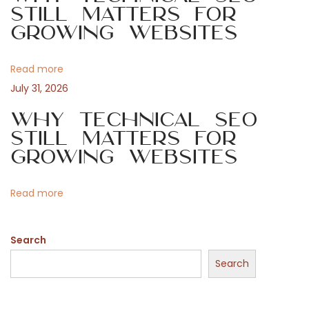
g
l
Still Matters for
Growing Websites
a
a
t
i
Read more
t
o
July 31, 2026
n
i
Why Technical SEO
s
Still Matters for
e
o
Growing Websites
n
t
n
Read more
r
e
Search
l
a
Search
m
u