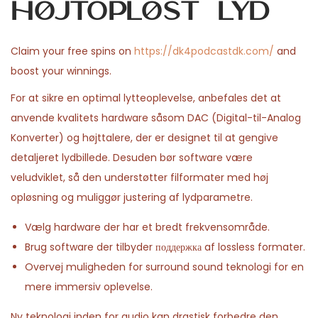
højtopløst lyd
Claim your free spins on
https://dk4podcastdk.com/
and
boost your winnings.
For at sikre en optimal lytteoplevelse, anbefales det at
anvende kvalitets hardware såsom DAC (Digital-til-Analog
Konverter) og højttalere, der er designet til at gengive
detaljeret lydbillede. Desuden bør software være
veludviklet, så den understøtter filformater med høj
opløsning og muliggør justering af lydparametre.
Vælg hardware der har et bredt frekvensområde.
Brug software der tilbyder поддержка af lossless formater.
Overvej muligheden for surround sound teknologi for en
mere immersiv oplevelse.
Ny teknologi inden for audio kan drastisk forbedre den