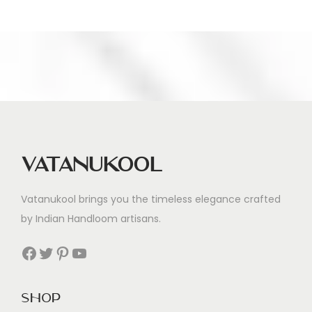
i
n
a
n
g
a
Vatanukool
Vatanukool brings you the timeless elegance crafted
by Indian Handloom artisans.
Facebook
Twitter
Pinterest
YouTube
Shop