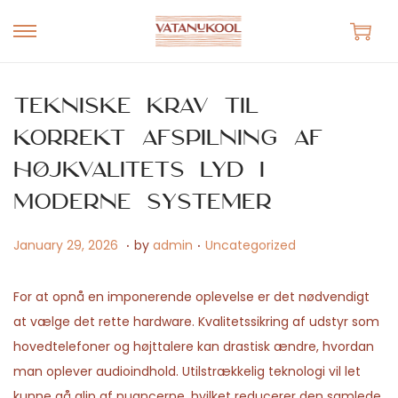
S
S
k
k
i
i
Tekniske krav til
p
p
korrekt afspilning af
t
t
højkvalitets lyd i
o
o
n
c
moderne systemer
a
o
.
.
v
n
P
M
P
January 29, 2026
by
admin
Uncategorized
i
t
o
a
o
g
e
s
y
s
For at opnå en imponerende oplevelse er det nødvendigt
a
n
t
1
t
at vælge det rette hardware. Kvalitetssikring af udstyr som
t
t
e
4
e
hovedtelefoner og højttalere kan drastisk ændre, hvordan
i
d
,
d
man oplever audioindhold. Utilstrækkelig teknologi vil let
o
o
2
i
kunne gå glip af nuancerne, hvilket reducerer den samlede