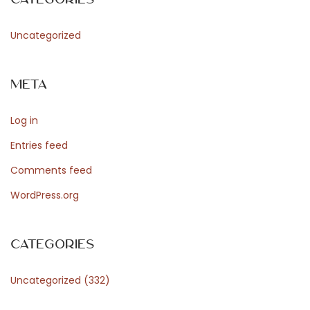
η
σ
Uncategorized
τ
η
Meta
ν
Π
Log in
λ
α
Entries feed
τ
Comments feed
φ
WordPress.org
ό
ρ
μ
Categories
α
Uncategorized
(332)
S
p