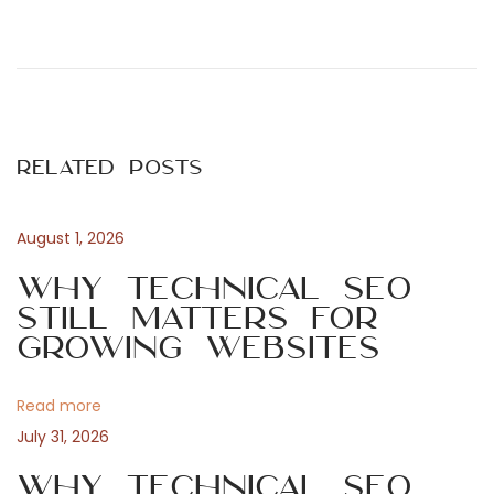
P
P
E
r
x
o
e
p
v
l
s
i
o
Related Posts
o
r
t
u
a
s
t
August 1, 2026
n
p
i
Why Technical SEO
o
o
Still Matters for
a
s
n
Growing Websites
t
d
v
:
e
Read more
s
i
July 31, 2026
r
e
Why Technical SEO