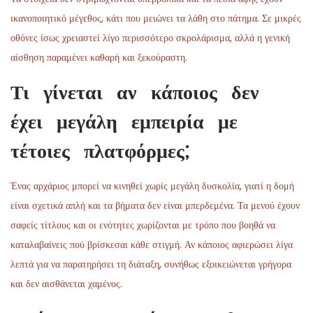
ικανοποιητικό μέγεθος, κάτι που μειώνει τα λάθη στο πάτημα. Σε μικρές
οθόνες ίσως χρειαστεί λίγο περισσότερο σκρολάρισμα, αλλά η γενική
αίσθηση παραμένει καθαρή και ξεκούραστη.
Τι γίνεται αν κάποιος δεν
έχει μεγάλη εμπειρία με
τέτοιες πλατφόρμες;
Ένας αρχάριος μπορεί να κινηθεί χωρίς μεγάλη δυσκολία, γιατί η δομή
είναι σχετικά απλή και τα βήματα δεν είναι μπερδεμένα. Τα μενού έχουν
σαφείς τίτλους και οι ενότητες χωρίζονται με τρόπο που βοηθά να
καταλαβαίνεις πού βρίσκεσαι κάθε στιγμή. Αν κάποιος αφιερώσει λίγα
λεπτά για να παρατηρήσει τη διάταξη, συνήθως εξοικειώνεται γρήγορα
και δεν αισθάνεται χαμένος.