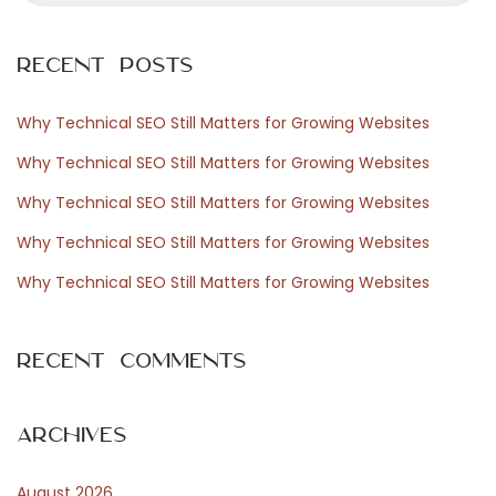
a
o
r
d
Recent Posts
c
e
h
r
Why Technical SEO Still Matters for Growing Websites
f
n
Why Technical SEO Still Matters for Growing Websites
o
e
Why Technical SEO Still Matters for Growing Websites
r
s
Why Technical SEO Still Matters for Growing Websites
:
y
s
Why Technical SEO Still Matters for Growing Websites
t
e
Recent Comments
m
e
r
Archives
N
C
August 2026
e
o