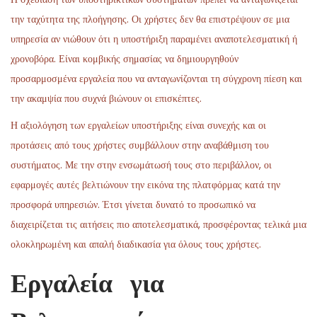
την ταχύτητα της πλοήγησης. Οι χρήστες δεν θα επιστρέψουν σε μια
υπηρεσία αν νιώθουν ότι η υποστήριξη παραμένει αναποτελεσματική ή
χρονοβόρα. Είναι κομβικής σημασίας να δημιουργηθούν
προσαρμοσμένα εργαλεία που να ανταγωνίζονται τη σύγχρονη πίεση και
την ακαμψία που συχνά βιώνουν οι επισκέπτες.
Η αξιολόγηση των εργαλείων υποστήριξης είναι συνεχής και οι
προτάσεις από τους χρήστες συμβάλλουν στην αναβάθμιση του
συστήματος. Με την στην ενσωμάτωσή τους στο περιβάλλον, οι
εφαρμογές αυτές βελτιώνουν την εικόνα της πλατφόρμας κατά την
προσφορά υπηρεσιών. Έτσι γίνεται δυνατό το προσωπικό να
διαχειρίζεται τις αιτήσεις πιο αποτελεσματικά, προσφέροντας τελικά μια
ολοκληρωμένη και απαλή διαδικασία για όλους τους χρήστες.
Εργαλεία για