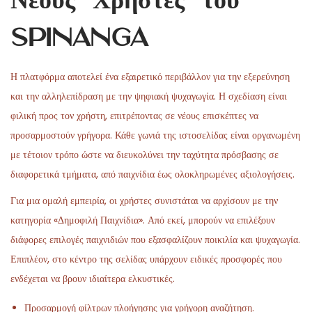
Spinanga
Η πλατφόρμα αποτελεί ένα εξαιρετικό περιβάλλον για την εξερεύνηση
και την αλληλεπίδραση με την ψηφιακή ψυχαγωγία. Η σχεδίαση είναι
φιλική προς τον χρήστη, επιτρέποντας σε νέους επισκέπτες να
προσαρμοστούν γρήγορα. Κάθε γωνιά της ιστοσελίδας είναι οργανωμένη
με τέτοιον τρόπο ώστε να διευκολύνει την ταχύτητα πρόσβασης σε
διαφορετικά τμήματα, από παιχνίδια έως ολοκληρωμένες αξιολογήσεις.
Για μια ομαλή εμπειρία, οι χρήστες συνιστάται να αρχίσουν με την
κατηγορία «Δημοφιλή Παιχνίδια». Από εκεί, μπορούν να επιλέξουν
διάφορες επιλογές παιχνιδιών που εξασφαλίζουν ποικιλία και ψυχαγωγία.
Επιπλέον, στο κέντρο της σελίδας υπάρχουν ειδικές προσφορές που
ενδέχεται να βρουν ιδιαίτερα ελκυστικές.
Προσαρμογή φίλτρων πλοήγησης για γρήγορη αναζήτηση.