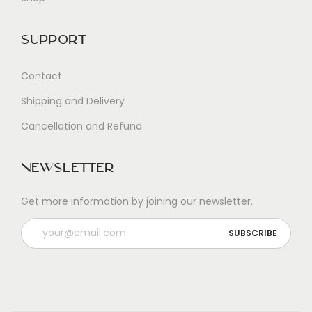
o
n
Support
Contact
Shipping and Delivery
Cancellation and Refund
Newsletter
Get more information by joining our newsletter.