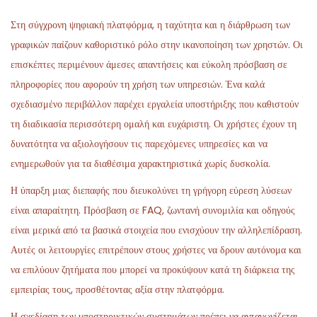
Στη σύγχρονη ψηφιακή πλατφόρμα, η ταχύτητα και η διάρθρωση των
γραφικών παίζουν καθοριστικό ρόλο στην ικανοποίηση των χρηστών. Οι
επισκέπτες περιμένουν άμεσες απαντήσεις και εύκολη πρόσβαση σε
πληροφορίες που αφορούν τη χρήση των υπηρεσιών. Ένα καλά
σχεδιασμένο περιβάλλον παρέχει εργαλεία υποστήριξης που καθιστούν
τη διαδικασία περισσότερη ομαλή και ευχάριστη. Οι χρήστες έχουν τη
δυνατότητα να αξιολογήσουν τις παρεχόμενες υπηρεσίες και να
ενημερωθούν για τα διαθέσιμα χαρακτηριστικά χωρίς δυσκολία.
Η ύπαρξη μιας διεπαφής που διευκολύνει τη γρήγορη εύρεση λύσεων
είναι απαραίτητη. Πρόσβαση σε FAQ, ζωντανή συνομιλία και οδηγούς
είναι μερικά από τα βασικά στοιχεία που ενισχύουν την αλληλεπίδραση.
Αυτές οι λειτουργίες επιτρέπουν στους χρήστες να δρουν αυτόνομα και
να επιλύουν ζητήματα που μπορεί να προκύψουν κατά τη διάρκεια της
εμπειρίας τους, προσθέτοντας αξία στην πλατφόρμα.
Η σχεδίαση των υποστηρικτικών συστημάτων πρέπει να ανταγωνίζεται