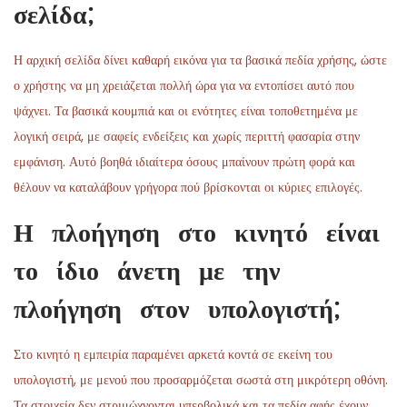
σελίδα;
Η αρχική σελίδα δίνει καθαρή εικόνα για τα βασικά πεδία χρήσης, ώστε
ο χρήστης να μη χρειάζεται πολλή ώρα για να εντοπίσει αυτό που
ψάχνει. Τα βασικά κουμπιά και οι ενότητες είναι τοποθετημένα με
λογική σειρά, με σαφείς ενδείξεις και χωρίς περιττή φασαρία στην
εμφάνιση. Αυτό βοηθά ιδιαίτερα όσους μπαίνουν πρώτη φορά και
θέλουν να καταλάβουν γρήγορα πού βρίσκονται οι κύριες επιλογές.
Η πλοήγηση στο κινητό είναι
το ίδιο άνετη με την
πλοήγηση στον υπολογιστή;
Στο κινητό η εμπειρία παραμένει αρκετά κοντά σε εκείνη του
υπολογιστή, με μενού που προσαρμόζεται σωστά στη μικρότερη οθόνη.
Τα στοιχεία δεν στριμώχνονται υπερβολικά και τα πεδία αφής έχουν